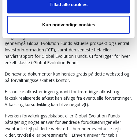
Tillad alle cookies
Denne hjemmeside er af informativ karakter og er ikke
rådgivning eller anbefaling om køb eller salg af andele i Global
Evolution Funds eller andre finansielle instrumenter. Alle
Kun nødvendige cookies
interesserede opfordres til at søge individuel professionel
rådgivning. Desuden opfordres alle interesserede til at
gennemgå Global Evolution Funds aktuelle prospekt og Central
Investorinformation (“CI”), samt den seneste hel- eller
halvårsrapport for Global Evolution Funds. CI foreligger for hver
enkelt klasse i Global Evolution Funds.
De nævnte dokumenter kan hentes gratis på dette websted og
på forvaltningsselskabets kontor.
Historiske afkast er ingen garanti for fremtidige afkast, og
faktisk realiserede afkast kan afvige fra eventuelle forventninger.
Afkast og kursudvikling kan blive negativ(t).
Hverken forvaltningsselskabet eller Global Evolution Funds
påtager sig noget ansvar for ændrede forudsætninger eller
eventuelle fejl på dette websted – herunder eventuelle fejl i
kilder, trykfejl eller beregningsfejl. Ethvert ansvar for tab i