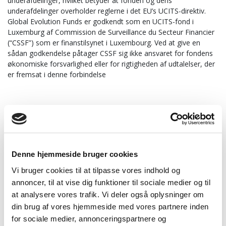
underafdelinger, hvilket betyder at fonden og dens
underafdelinger overholder reglerne i det EU’s UCITS-direktiv.
Global Evolution Funds er godkendt som en UCITS-fond i
Luxemburg af Commission de Surveillance du Secteur Financier
(“CSSF”) som er finanstilsynet i Luxembourg. Ved at give en
sådan godkendelse påtager CSSF sig ikke ansvaret for fondens
økonomiske forsvarlighed eller for rigtigheden af udtalelser, der
er fremsat i denne forbindelse
Global Evolution Manco S.A.
Global Evolution Manco S.A. (“Forvaltningsselskabet”) er et
forvaltningsselskab i Luxembourg der er godkendt af CSSF i
henhold til direktiv 2009/65 / EF samt kapitel 15 i luxembourgsk
Denne hjemmeside bruger cookies
lov af 17. december 2010 om institutter der foretager kollektiv
Vi bruger cookies til at tilpasse vores indhold og
investering (“2010-loven”) til at forvalte luxemburgske institutter
annoncer, til at vise dig funktioner til sociale medier og til
for kollektiv investering i omsættelige værdipapirer (UCITS).
at analysere vores trafik. Vi deler også oplysninger om
Forvaltningsselskabet blev grundlagt i august 2016.
din brug af vores hjemmeside med vores partnere inden
for sociale medier, annonceringspartnere og
Som den udnævnte forvalter for Global Evolution Funds er